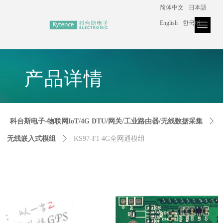
简体中文
日本語
+86 182 2132 2943
English
한국어
官网首页
产品中心
解决方案
下载与服务
关于我们
新闻中心
控件[tem_25_34]渲染出错,Source:未将对象引用设置到对象的实例。
控件[tem_25_34]渲染出错,Source:未将对象引用设置到对象的实例。
产品详
情
科台斯电子-物联网IoT/4G DTU/网关/工业路由器/无线数据采集
ꄲ
无线嵌入式模组
ꄲ
KS97-F1 4G全网通模组