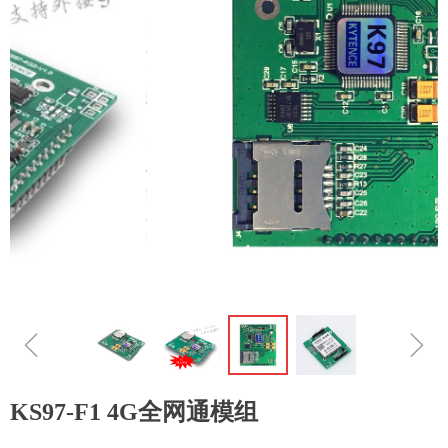
ꁆ
ꁇ
KS97-F1 4G全网通模组