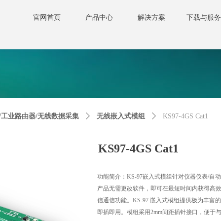
+86 182 
官网首页
产品中心
解决方案
下载与服
产品中心
解决方案
下载与服务
关于我
用设置到对象的实例。
用设置到对象的实例。
网关/工业路由器/无线数据采集
ꄲ
无线嵌入式模组
ꄲ
KS97-4GS Cat1
KS97-4GS Cat1
功能简介：KS-97嵌入式模组针对仪器仪表/
产品无需更改软件，即可在最短时间内获得高效稳
信通信功能。KS-97 嵌入式模组提供极为丰
即插即用。模组采用2mm间距插针接口，便于