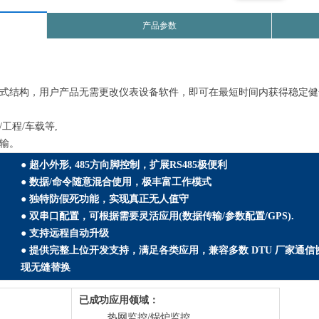
产品参数
结构，用户产品无需更改仪表设备软件，即可在最短时间内获得稳定健全的4G
工程/车载等,
输。
● 超小外形, 485方向脚控制，扩展RS485极便利
● 数据/命令随意混合使用，极丰富工作模式
● 独特防假死功能，实现真正无人值守
● 双串口配置，可根据需要灵活应用(数据传输/参数配置/GPS).
● 支持远程自动升级
● 提供完整上位开发支持，满足各类应用，兼容多数 DTU 厂家通信
现无缝替换
已成功应用领域：
热网监控/锅炉监控