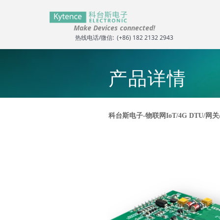
Make Devices connected!
官网首页
热线电话/微信: (+86) 182 2132 2943
控件[tem_25_34]渲染出错,Source:未将对象引
控件[tem_25_34]渲染出错,Source:未将对象引
产品详
情
科台斯电子-物联网IoT/4G DTU/