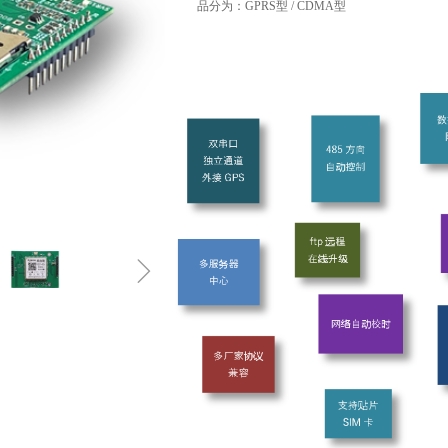
品分为：GPRS型 / CDMA型
ꁇ