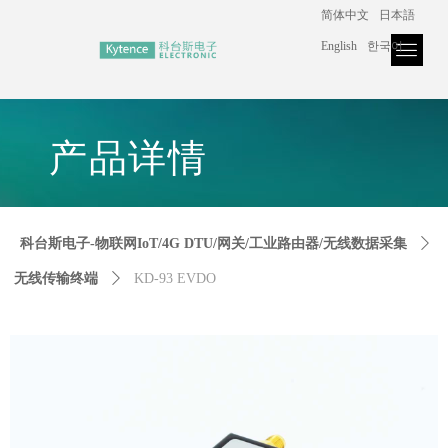
简体中文
日本語
+86 182 2132 2943
English
한국어
官网首页
产品中心
解决方案
下载与服务
关于我们
新闻中心
控件[tem_25_34]渲染出错,Source:未将对象引用设置到对象的实例。
控件[tem_25_34]渲染出错,Source:未将对象引用设置到对象的实例。
产品详
情
科台斯电子-物联网IoT/4G DTU/网关/工业路由器/无线数据采集
ꄲ
无线传输终端
ꄲ
KD-93 EVDO