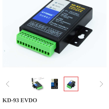
ꁆ
ꁇ
KD-93 EVDO